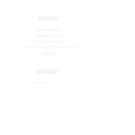
ADRESSE
zum Heuberg
Heubergturm
77955 Ettenheim
– bitte nicht nach Navi fahren! –
Anfahrt
KONTAKT
info@zumheuberg.de
Tel
+49 151 16 50 72 88
SOMMER-ÖFFNUNGSZEITEN
Mo-
Fr ab 17 Uhr
Sa/So ab 9:30 Uhr
Feiertags
von 11–18 Uhr
(
Sonderöffnungen
siehe Instagram)