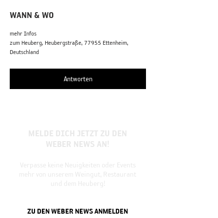
WANN & WO
mehr Infos
zum Heuberg, Heubergstraße, 77955 Ettenheim,
Deutschland
Antworten
MELDE DICH JETZT ZU DEN
WEBER NEWS AN!
Verpasse keine Neuigkeiten oder Events
mehr von unserem Weingut, Restaurant
und dem Heuberg!
ZU DEN WEBER NEWS ANMELDEN