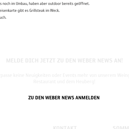
s noch im Umbau, haben aber outdoor bereits geöffnet.
isenkarte gibt es Grillsteak im Weck.
uch.
MELDE DICH JETZT ZU DEN WEBER NEWS AN!
passe keine Neuigkeiten oder Events mehr von unserem Weing
Restaurant und dem Heuberg!
ZU DEN WEBER NEWS ANMELDEN
KONTAKT
SOMM