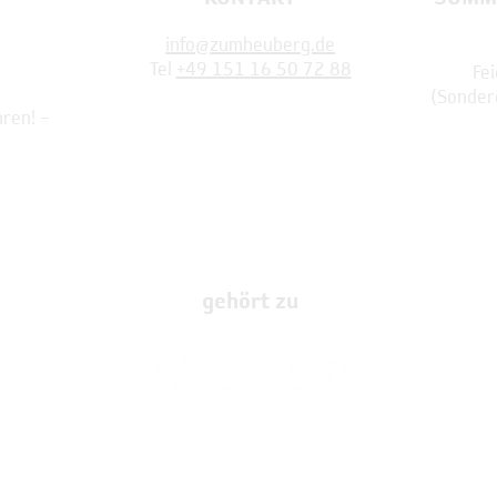
info@zumheuberg.de
Tel
+49 151 16 50 72 88
Fei
(
Sonder
hren! –
gehört zu
Impressum
Datenschutz
© 2023 Weber GmbH