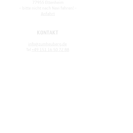
77955 Ettenheim
– bitte nicht nach Navi fahren! –
Anfahrt
KONTAKT
info@zumheuberg.de
Tel
+49 151 16 50 72 88
SOMMER-ÖFFNUNGSZEITEN
Mo-
Fr ab 17 Uhr
Sa/So ab 9:30 Uhr
Feiertags
von 11–18 Uhr
(
Sonderöffnungen
siehe Instagram)
gehört zu