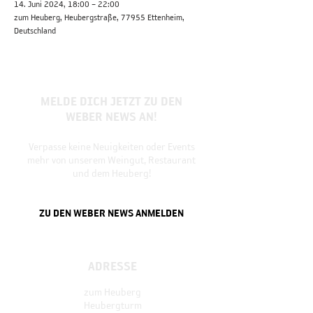
14. Juni 2024, 18:00 – 22:00
zum Heuberg, Heubergstraße, 77955 Ettenheim,
Deutschland
MELDE DICH JETZT ZU DEN
WEBER NEWS AN!
Verpasse keine Neuigkeiten oder Events
mehr von unserem Weingut, Restaurant
und dem Heuberg!
ZU DEN WEBER NEWS ANMELDEN
ADRESSE
zum Heuberg
Heubergturm