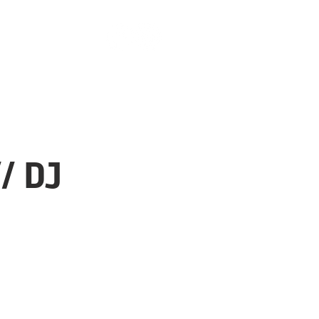
Team-Offsite
Events
Jobs
Kontakt
Weber-Startseite
/ DJ