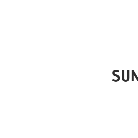
Start
Öffnungszeiten
Anfahrt
Wein & Snacks
Tisc
SUN