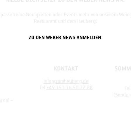
passe keine Neuigkeiten oder Events mehr von unserem Weing
Restaurant und dem Heuberg!
ZU DEN WEBER NEWS ANMELDEN
KONTAKT
SOMM
info@zumheuberg.de
Tel
+49 151 16 50 72 88
Fei
(
Sonder
hren! –