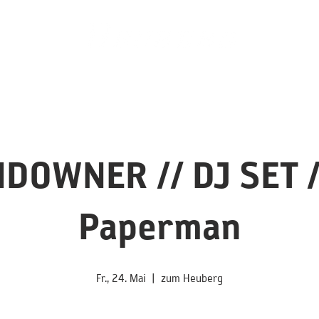
hreservierung
Frühstück
Gutschein
Feierei
Fondue
DOWNER // DJ SET /
Paperman
Fr., 24. Mai
  |  
zum Heuberg